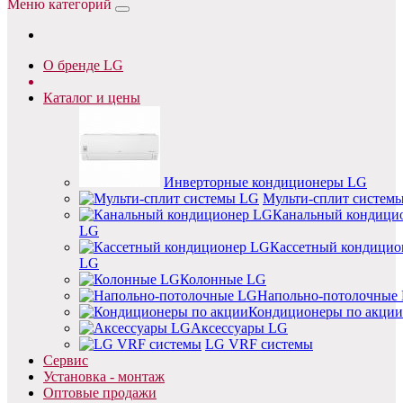
Меню категорий
О бренде LG
Каталог и цены
Инверторные кондиционеры LG
Мульти-сплит систем
Канальный кондици
LG
Кассетный кондицио
LG
Колонные LG
Напольно-потолочные
Кондиционеры по акции
Аксессуары LG
LG VRF системы
Сервис
Установка - монтаж
Оптовые продажи