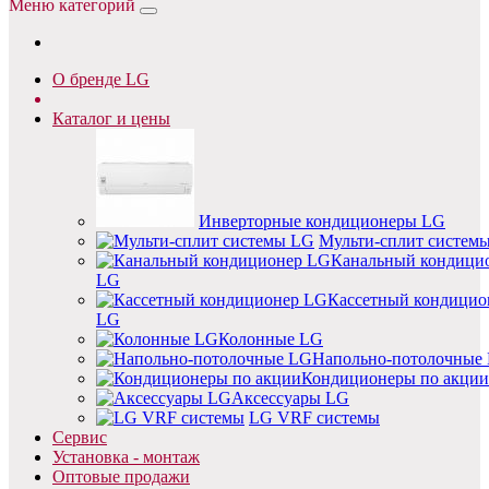
Меню категорий
О бренде LG
Каталог и цены
Инверторные кондиционеры LG
Мульти-сплит систем
Канальный кондици
LG
Кассетный кондицио
LG
Колонные LG
Напольно-потолочные
Кондиционеры по акции
Аксессуары LG
LG VRF системы
Сервис
Установка - монтаж
Оптовые продажи