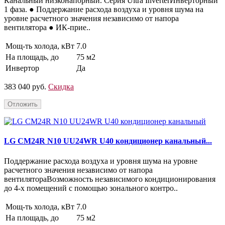
Канальный низконапорный. Серия Ultra InverterИнверторный
1 фаза. ● Поддержание расхода воздуха и уровня шума на
уровне расчетного значения независимо от напора
вентилятора ● ИК-прие..
Мощ-ть холода, кВт
7.0
На площадь, до
75 м2
Инвертор
Да
383 040 руб.
Скидка
Отложить
LG CM24R N10 UU24WR U40 кондиционер канальный...
Поддержание расхода воздуха и уровня шума на уровне
расчетного значения независимо от напора
вентилятораВозможность независимого кондиционирования
до 4-х помещений с помощью зонального контро..
Мощ-ть холода, кВт
7.0
На площадь, до
75 м2