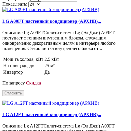
Показывать:
LG A09FT настенный кондиционер (АРХИВ)...
Описание Lg A09FTСплит-система Lg (Эл Джи) A09FT
поступает с тонким внутренним блоком, служащим
одновременно декоративным целям в интерьере любого
помещения. Самоочистка внутреннего блока от ..
Мощ-ть холода, кВт
2.5 кВт
На площадь, до
25 м²
Инвертор
Да
По запросу
Скидка
Отложить
LG A12FT настенный кондиционер (АРХИВ)...
Описание Lg A12FTСплит-система Lg (Эл Джи) A09FT