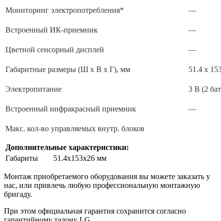
Мониторинг электропотребления*
—
Встроенный ИК-приемник
—
Цветной сенсорный дисплей
—
Габаритные размеры (Ш х В х Г), мм
51.4 x 15
Электропитание
3 В (2 б
Встроенный инфракрасный приемник
—
Макс. кол-во управляемых внутр. блоков
Дополнительные характеристики:
Габариты
51.4x153x26 мм
Монтаж приобретаемого оборудования вы можете заказать у
нас, или привлечь любую профессиональную монтажную
бригаду.
При этом официальная гарантия сохранится согласно
гарантийному талону LG.