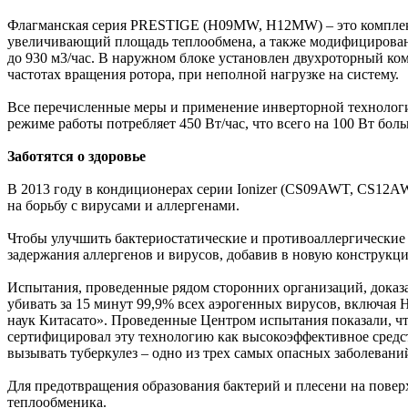
Флагманская серия PRESTIGE (H09MW, H12MW) – это комплекс
увеличивающий площадь теплообмена, а также модифицированны
до 930 м3/час. В наружном блоке установлен двухроторный ко
частотах вращения ротора, при неполной нагрузке на систему.
Все перечисленные меры и применение инверторной технологи
режиме работы потребляет 450 Вт/час, что всего на 100 Вт бо
Заботятся о здоровье
В 2013 году в кондиционерах серии Ionizer (CS09AWT, CS12AW
на борьбу с вирусами и аллергенами.
Чтобы улучшить бактериостатические и противоаллергические
задержания аллергенов и вирусов, добавив в новую конструк
Испытания, проведенные рядом сторонних организаций, доказа
убивать за 15 минут 99,9% всех аэрогенных вирусов, включая
наук Китасато». Проведенные Центром испытания показали, чт
сертифицировал эту технологию как высокоэффективное средст
вызывать туберкулез – одно из трех самых опасных заболеван
Для предотвращения образования бактерий и плесени на пове
теплообменика.