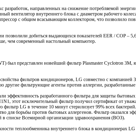
 разработок, направленных на снижение потребляемой энергии
й вентилятор внутреннего блока с диаметром рабочего колеса 
мпрессор с общим всасывающим коллектором, что позволило пов
и позволили добиться выдающихся показателей EER / COP – 5,
льше, чем современный настольный компьютер.
T) был представлен новейший фильтр Plasmaster Cyclotron 3M,
 свойства фильтров кондиционеров, LG совместно с компанией
цию другие фильтрующие агенты против аллергии, разработанны
ли эффективность разработанного фильтра для защиты бытовых 
 H1N1, этот исключительный фильтр получил сертификат от уваж
о фильтр LG в течение 10 минут стерилизует 99% всех бактерий
во для борьбы против бытовых аллергенов. Фильтр оказался эф
ий в списке Всемирной организации здравоохранения (ВОЗ).
рхности теплообменника внутреннего блока в кондиционерах LG