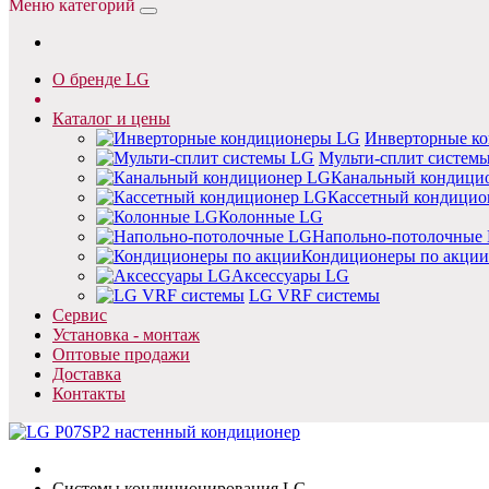
Меню категорий
О бренде LG
Каталог и цены
Инверторные к
Мульти-сплит систем
Канальный кондици
Кассетный кондицио
Колонные LG
Напольно-потолочные
Кондиционеры по акции
Аксессуары LG
LG VRF системы
Сервис
Установка - монтаж
Оптовые продажи
Доставка
Контакты
Cистемы кондиционирования LG