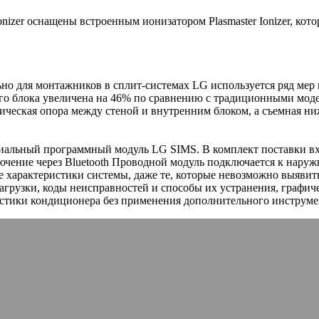
izer оснащены встроенным ионизатором Plasmaster Ionizer, кото
ьно для монтажников в сплит-системах LG используется ряд ме
го блока увеличена на 46% по сравнению с традиционными моде
ическая опора между стеной и внутренним блоком, а съемная ни
иальный программный модуль LG SIMS. В комплект поставки вх
ючение через Bluetooth Проводной модуль подключается к наруж
е характеристики системы, даже те, которые невозможно выяви
агрузки, коды неисправностей и способы их устранения, графич
остики кондиционера без применения дополнительного инструме