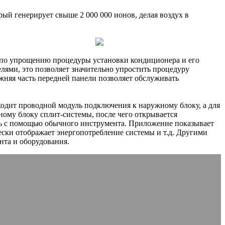
рый генерирует свыше 2 000 000 ионов, делая воздух в
р по упрощению процедуры установки кондиционера и его
лями, это позволяет значительно упростить процедуру
жняя часть передней панели позволяет обслуживать
одит проводной модуль подключения к наружному блоку, а для
ному блоку сплит-системы, после чего открывается
ть с помощью обычного инструмента. Приложение показывает
ески отображает энергопотребление системы и т.д. Другими
нта и оборудования.