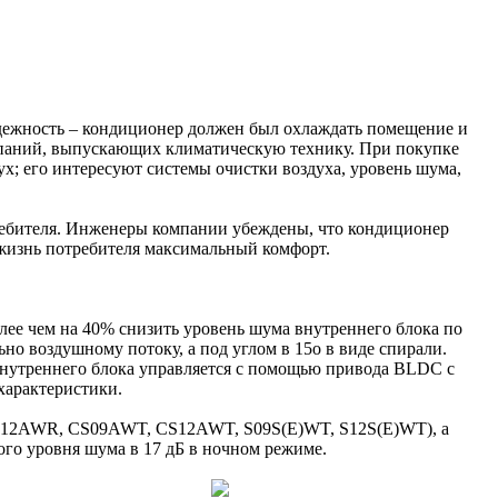
адежность – кондиционер должен был охлаждать помещение и
компаний, выпускающих климатическую технику. При покупке
х; его интересуют системы очистки воздуха, уровень шума,
требителя. Инженеры компании убеждены, что кондиционер
 жизнь потребителя максимальный комфорт.
лее чем на 40% снизить уровень шума внутреннего блока по
о воздушному потоку, а под углом в 15о в виде спирали.
 внутреннего блока управляется с помощью привода BLDC с
характеристики.
 CA12AWR, CS09AWT, CS12AWT, S09S(E)WT, S12S(E)WT), а
го уровня шума в 17 дБ в ночном режиме.