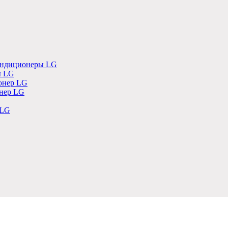
ондиционеры LG
ы LG
онер LG
нер LG
 LG