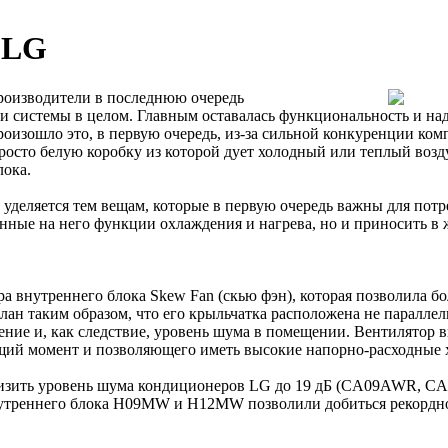
 LG
производители в последнюю очередь
ти системы в целом. Главным оставалась функциональность и н
 произошло это, в первую очередь, из-за сильной конкуренции 
осто белую коробку из которой дует холодный или теплый возду
лока.
е уделяется тем вещам, которые в первую очередь важны для по
нные на него функции охлаждения и нагрева, но и приносить в
 внутреннего блока Skew Fan (скью фэн), которая позволила бо
 таким образом, что его крыльчатка расположена не параллельн
ение и, как следствие, уровень шума в помещении. Вентилятор
щий момент и позволяющего иметь высокие напорно-расходные 
 снизить уровень шума кондиционеров LG до 19 дБ (CA09AWR,
нутреннего блока H09MW и H12MW позволили добиться рекордно